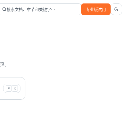
搜索文档、章节和关键字…
专业版试用
页。
⌘
K