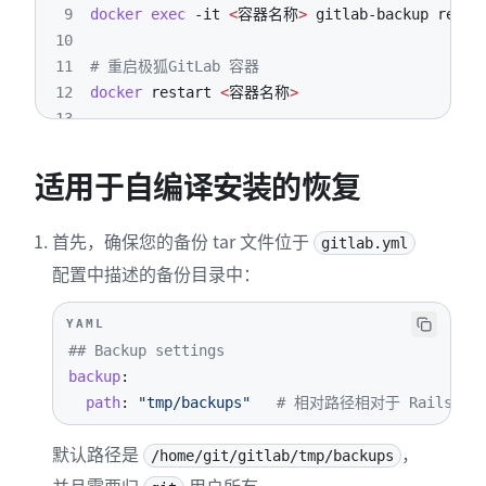
9
docker
exec
-it
<
容器名称
>
 gitlab-backup resto
10
11
# 重启极狐GitLab 容器
12
docker
 restart 
<
容器名称
>
13
14
# 检查极狐GitLab
15
docker
exec
-it
<
容器名称
>
 gitlab-rake gitlab:
适用于自编译安装的恢复
首先，确保您的备份 tar 文件位于
gitlab.yml
配置中描述的备份目录中：
YAML
## Backup settings
backup
:
path
:
"tmp/backups"
# 相对路径相对于 Rails.roo
默认路径是
，
/home/git/gitlab/tmp/backups