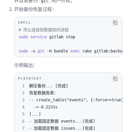
并且需要归
用户所有。
git
开始备份恢复过程：
SHELL
# 停止连接到数据库的进程
sudo
service
sudo
-u
git
-H
 bundle 
exec
 rake gitlab:backup:re
示例输出：
PLAINTEXT
1
2
3
4
5
6
7