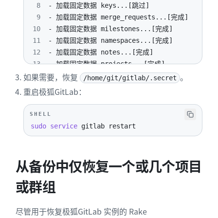
8
9
10
11
12
13
如果需要，恢复
。
14
/home/git/gitlab/.secret
15
重启极狐GitLab：
16
17
SHELL
18
sudo
service
 gitlab restart
19
20
21
从备份中仅恢复一个或几个项目
22
或群组
23
24
25
尽管用于恢复极狐GitLab 实例的 Rake
26