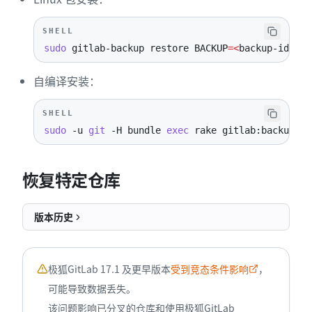
SHELL
sudo
 gitlab-backup restore 
BACKUP
=
<
backup-id
>
RE
自编译安装：
SHELL
sudo
-u
git
-H
 bundle 
exec
 rake gitlab:backup:re
恢复特定仓库
版本历史
极狐GitLab 17.1 及更早版本
受到竞态条件影响
，
可能导致数据丢失。
该问题影响已分叉的仓库和使用极狐GitLab