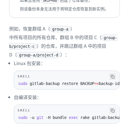
如果您使用
创建了仓库备份，
SKIP=db
则该备份本身无法用于将特定仓库恢复到新实例。
例如，恢复群组 A（
）
group-a
中所有项目的所有仓库、群组 B 中的项目 C（
group-
）的仓库，并跳过群组 A 中的项目
b/project-c
D（
）：
group-a/project-d
Linux 包安装：
SHELL
sudo
 gitlab-backup restore 
BACKUP
=
<
backup-id
>
RE
自编译安装：
SHELL
sudo
-u
git
-H
 bundle 
exec
 rake gitlab:backup:re