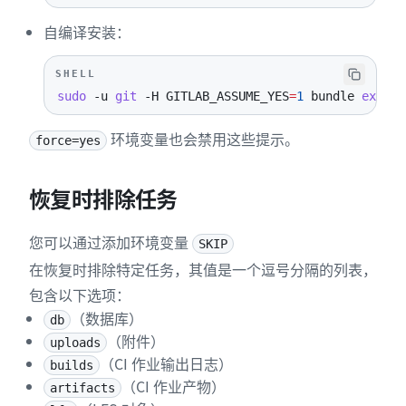
自编译安装：
SHELL
sudo
-u
git
-H
GITLAB_ASSUME_YES
=
1
 bundle 
exec
 r
环境变量也会禁用这些提示。
force=yes
恢复时排除任务
您可以通过添加环境变量
SKIP
在恢复时排除特定任务，其值是一个逗号分隔的列表，
包含以下选项：
（数据库）
db
（附件）
uploads
（CI 作业输出日志）
builds
（CI 作业产物）
artifacts