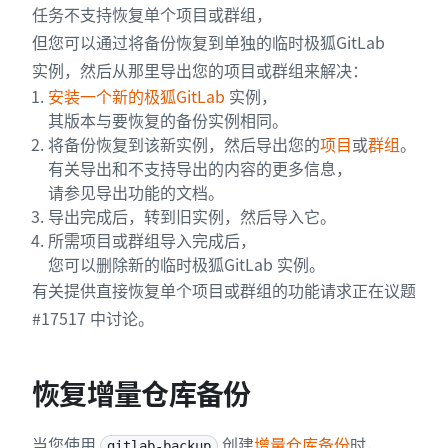
任务不支持恢复单个项目或群组，
27
删除临时目录...[完成]
但您可以通过将备份恢复到单独的临时极狐GitLab
实例，然后从那里导出您的项目或群组来解决：
安装一个新的极狐GitLab
实例，
其版本与要恢复的备份实例相同。
将备份恢复到该新实例，然后导出您的
项目
或
群组
。
有关导出和不支持导出的内容的更多信息，
请参见导出功能的文档。
导出完成后，转到旧实例，然后导入它。
所需项目或群组导入完成后，
您可以删除新的临时极狐GitLab 实例。
有关提供直接恢复单个项目或群组的功能请求正在议题
#17517 中讨论。
恢复增量仓库备份
当您使用
创建
增量仓库备份
时，
gitlab-backup