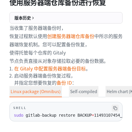
使用服务器端仓库备份进行恢复
版本历史
当收集了服务器端备份时，
恢复过程默认使用
创建服务器端仓库备份
中所示的服务
器端恢复机制。您可以配置备份恢复，
使得托管每个仓库的 Gitaly
节点负责直接从对象存储拉取必要的备份数据。
在 Gitaly 中配置服务器端备份目标
。
启动服务器端备份恢复过程，
并指定您想要恢复的
备份 ID
：
Linux package (Omnibus)
Self-compiled
Helm chart (
SHELL
sudo
 gitlab-backup restore 
BACKUP
=
11493107454_2018