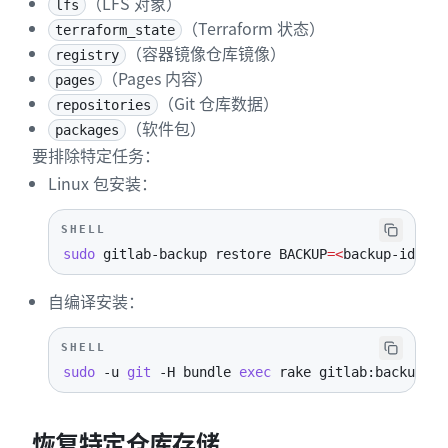
（LFS 对象）
lfs
（Terraform 状态）
terraform_state
（容器镜像仓库镜像）
registry
（Pages 内容）
pages
（Git 仓库数据）
repositories
（软件包）
packages
要排除特定任务：
Linux 包安装：
SHELL
sudo
 gitlab-backup restore 
BACKUP
=
<
backup-id
>
SK
自编译安装：
SHELL
sudo
-u
git
-H
 bundle 
exec
 rake gitlab:backup:re
恢复特定仓库存储