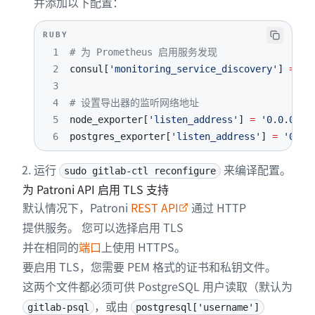
并添加以下配置：
30
patroni
[
'postgresql'
]
[
'max_replication_slots'
31
RUBY
32
# 将 `max_wal_senders` 设置为比集群中的复制插槽
1
# 为 Prometheus 启用服务发现
33
# 这用于防止复制耗尽所有可用的数据库连接。
2
consul
[
'monitoring_service_discovery'
]
=
tr
34
patroni
[
'postgresql'
]
[
'max_wal_senders'
]
=
X
+
3
35
4
# 设置导出器的监听网络地址
36
# 用其他 patroni 节点的网络地址替换 XXX.XXX.XXX.X
5
node_exporter
[
'listen_address'
]
=
'0.0.0.0:
37
patroni
[
'allowlist'
]
=
%w(XXX.XXX.XXX.XXX/YY 
6
postgres_exporter
[
'listen_address'
]
=
'0.0.
38
运行
来编译配置。
39
# 用网络地址替换 XXX.XXX.XXX.XXX/YY
sudo gitlab-ctl reconfigure
40
postgresql
[
'trust_auth_cidr_addresses'
]
=
%w(
为 Patroni API 启用 TLS 支持
41
默认情况下，Patroni
REST API
通过 HTTP
42
# 用于数据库负载均衡的本地 PgBouncer 服务
提供服务。 您可以选择启用 TLS
43
pgbouncer
[
'databases'
]
=
{
并在相同的
端口
上使用 HTTPS。
44
gitlabhq_production
:
{
要启用 TLS，您需要 PEM 格式的证书和私钥文件。
45
host
:
"127.0.0.1"
,
这两个文件都必须可供 PostgreSQL 用户读取（默认为
46
user
:
"PGBOUNCER_USERNAME"
,
47
password
:
'PGBOUNCER_PASSWORD_HASH'
，或由
gitlab-psql
postgresql['username']