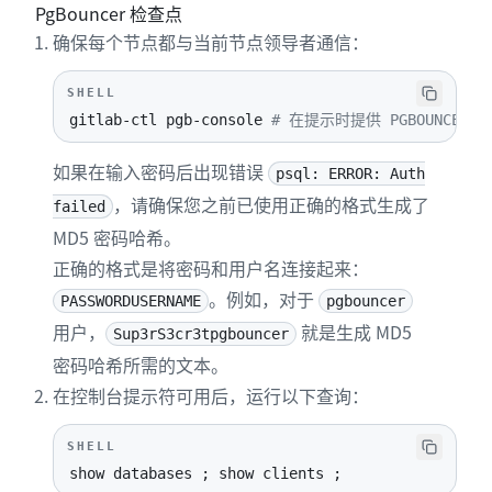
PgBouncer 检查点
24
# Y.Y.Y.Y consul1.gitlab.example.com Z.Z.Z.
确保每个节点都与当前节点领导者通信：
25
# 用收集到的 CONSUL_SERVER_NODES 的地址替换
26
consul
[
'configuration'
]
=
{
SHELL
27
retry_join
:
%w(Y.Y.Y.Y consul1.gitlab.exa
gitlab-ctl pgb-console 
# 在提示时提供 PGBOUNCER_PA
28
}
29
#
如果在输入密码后出现错误
psql: ERROR: Auth
30
# 结束用户配置
，请确保您之前已使用正确的格式生成了
failed
MD5 密码哈希。
正确的格式是将密码和用户名连接起来：
。例如，对于
PASSWORDUSERNAME
pgbouncer
用户，
就是生成 MD5
Sup3rS3cr3tpgbouncer
密码哈希所需的文本。
在控制台提示符可用后，运行以下查询：
SHELL
show databases 
;
 show clients 
;