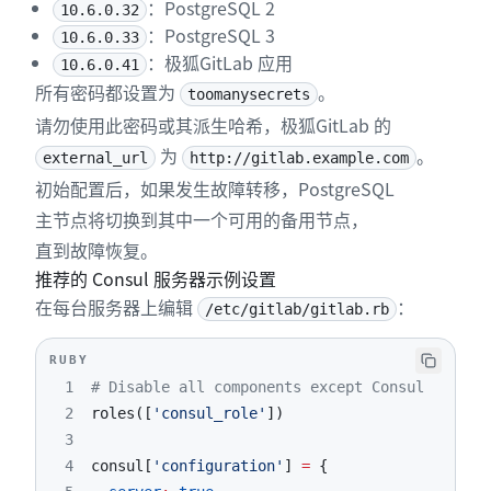
：PostgreSQL 2
10.6.0.32
：PostgreSQL 3
10.6.0.33
：极狐GitLab 应用
10.6.0.41
所有密码都设置为
。
toomanysecrets
请勿使用此密码或其派生哈希，极狐GitLab 的
为
。
external_url
http://gitlab.example.com
初始配置后，如果发生故障转移，PostgreSQL
主节点将切换到其中一个可用的备用节点，
直到故障恢复。
推荐的 Consul 服务器示例设置
在每台服务器上编辑
：
/etc/gitlab/gitlab.rb
RUBY
1
# Disable all components except Consul
2
roles
(
[
'consul_role'
]
)
3
4
consul
[
'configuration'
]
=
{