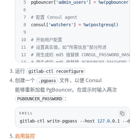
5
pgbouncer
[
'admin_users'
]
=
%w(pgbouncer git
6
7
# 配置 Consul agent
8
consul
[
'watchers'
]
=
%w(postgresql)
9
10
# 开始用户配置
11
# 设置真实值，如“所需信息”部分所述
12
# 用生成的 md5 值替换 CONSUL_PASSWORD_HASH
13
# 用生成的 md5 值替换 PGBOUNCER_PASSWORD_HASH
运行
14
pgbouncer
[
'users'
]
=
{
gitlab-ctl reconfigure
15
'gitlab-consul'
:
{
创建一个
文件，以便 Consul
.pgpass
16
password
:
'CONSUL_PASSWORD_HASH'
能够重新加载 PgBouncer。在提示时输入两次
17
}
,
：
PGBOUNCER_PASSWORD
18
'pgbouncer'
:
{
19
password
:
'PGBOUNCER_PASSWORD_HASH'
SHELL
20
}
gitlab-ctl write-pgpass 
--host
127.0
.0.1 
--datab
21
}
22
# 替换占位符：
启用监控
23
#