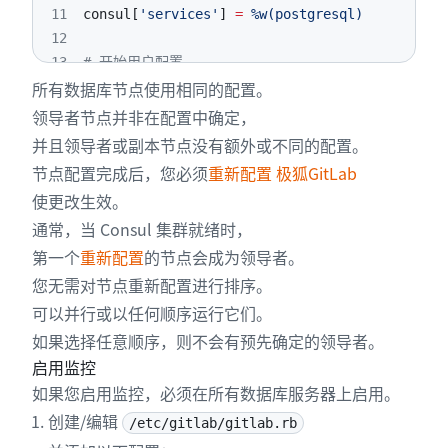
11
consul
[
'services'
]
=
%w(postgresql)
12
13
# 开始用户配置
所有数据库节点使用相同的配置。
14
#  设置真实值，如“所需信息”部分所述
15
#
领导者节点并非在配置中确定，
16
# 用生成的 md5 值替换 PGBOUNCER_PASSWORD_HASH
并且领导者或副本节点没有额外或不同的配置。
17
postgresql
[
'pgbouncer_user_password'
]
=
'PGBO
节点配置完成后，您必须
重新配置 极狐GitLab
18
# 用生成的 md5 值替换 POSTGRESQL_REPLICATION_PAS
使更改生效。
19
postgresql
[
'sql_replication_password'
]
=
'POS
通常，当 Consul 集群就绪时，
20
# 用生成的 md5 值替换 POSTGRESQL_PASSWORD_HASH
第一个
重新配置
的节点会成为领导者。
21
postgresql
[
'sql_user_password'
]
=
'POSTGRESQL
22
您无需对节点重新配置进行排序。
23
# 用 Patroni Rest API 调用的用户名替换 PATRON
可以并行或以任何顺序运行它们。
24
patroni
[
'username'
]
=
'PATRONI_API_USERNAME'
如果选择任意顺序，则不会有预先确定的领导者。
25
# 用 Patroni Rest API 调用的密码替换 PATRONI
启用监控
26
patroni
[
'password'
]
=
'PATRONI_API_PASSWORD'
如果您启用监控，必须在所有数据库服务器上启用。
27
创建/编辑
28
# 将 `max_replication_slots` 设置为数据库节
/etc/gitlab/gitlab.rb
29
# Patroni 在启动复制时每个节点会额外使用一个插槽。