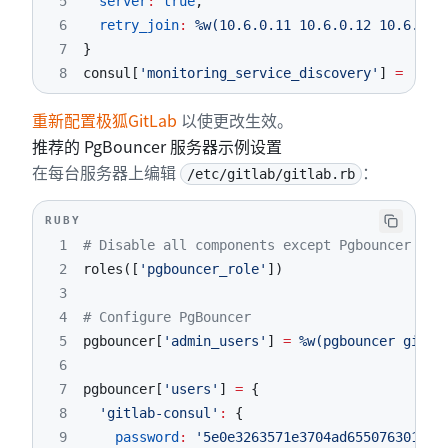
5
server
:
true
,
6
retry_join
:
%w(10.6.0.11 10.6.0.12 10.6.0.1
7
}
8
consul
[
'monitoring_service_discovery'
]
=
tru
重新配置极狐GitLab
以使更改生效。
推荐的 PgBouncer 服务器示例设置
在每台服务器上编辑
：
/etc/gitlab/gitlab.rb
RUBY
1
# Disable all components except Pgbouncer and
2
roles
(
[
'pgbouncer_role'
]
)
3
4
# Configure PgBouncer
5
pgbouncer
[
'admin_users'
]
=
%w(pgbouncer gitla
6
7
pgbouncer
[
'users'
]
=
{
8
'gitlab-consul'
:
{
9
password
:
'5e0e3263571e3704ad655076301d6e