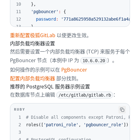
10
}
,
11
'pgbouncer'
:
{
12
password
:
'771a8625958a529132abe6f1a4acb1
13
}
重新配置极狐GitLab
以使更改生效。
14
}
15
内部负载均衡器设置
16
consul
[
'watchers'
]
=
%w(postgresql)
然后需要设置一个内部负载均衡器 (TCP) 来服务于每个
17
consul
[
'configuration'
]
=
{
PgBouncer 节点（本例中 IP 为
）。
10.6.0.20
18
retry_join
:
%w(10.6.0.11 10.6.0.12 10.6.0.1
如何操作的示例可以在
PgBouncer
19
}
配置内部负载均衡器
部分找到。
20
consul
[
'monitoring_service_discovery'
]
=
tru
推荐的 PostgreSQL 服务器示例设置
在数据库节点上编辑
：
/etc/gitlab/gitlab.rb
RUBY
1
# Disable all components except Patroni, PgBo
2
roles
(
[
'patroni_role'
,
'pgbouncer_role'
]
)
3
4
# PostgreSQL configuration