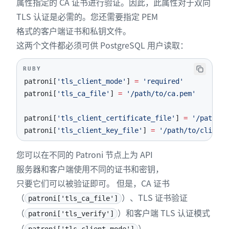
属性指定的 CA 证书进行验证。因此，此属性对于双向
TLS 认证是必需的。您还需要指定 PEM
格式的客户端证书和私钥文件。
这两个文件都必须可供 PostgreSQL 用户读取：
RUBY
patroni
[
'tls_client_mode'
]
=
'required'
patroni
[
'tls_ca_file'
]
=
'/path/to/ca.pem'
patroni
[
'tls_client_certificate_file'
]
=
'/path/to
patroni
[
'tls_client_key_file'
]
=
'/path/to/client/
您可以在不同的 Patroni 节点上为 API
服务器和客户端使用不同的证书和密钥，
只要它们可以被验证即可。 但是，CA 证书
（
）、TLS 证书验证
patroni['tls_ca_file']
（
）和客户端 TLS 认证模式
patroni['tls_verify']
（
）