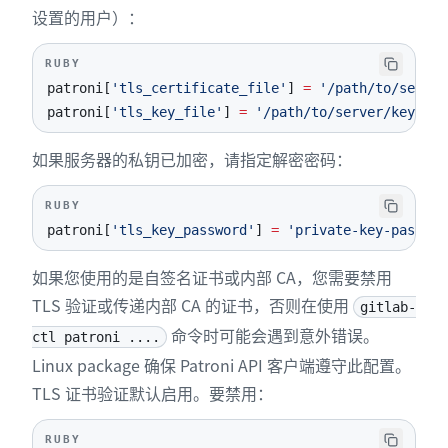
48
}
设置的用户）：
49
}
50
RUBY
51
# 替换占位符：
patroni
[
'tls_certificate_file'
]
=
'/path/to/server
52
#
patroni
[
'tls_key_file'
]
=
'/path/to/server/key.pem
53
# Y.Y.Y.Y consul1.gitlab.example.com Z.Z.Z.Z
54
# 用收集到的 CONSUL_SERVER_NODES 的地址替换
如果服务器的私钥已加密，请指定解密密码：
55
consul
[
'configuration'
]
=
{
56
retry_join
:
%w(Y.Y.Y.Y consul1.gitlab.examp
RUBY
57
}
patroni
[
'tls_key_password'
]
=
'private-key-passwor
58
#
59
# 结束用户配置
如果您使用的是自签名证书或内部 CA，您需要禁用
TLS 验证或传递内部 CA 的证书，否则在使用
gitlab-
命令时可能会遇到意外错误。
ctl patroni ....
Linux package 确保 Patroni API 客户端遵守此配置。
TLS 证书验证默认启用。要禁用：
RUBY