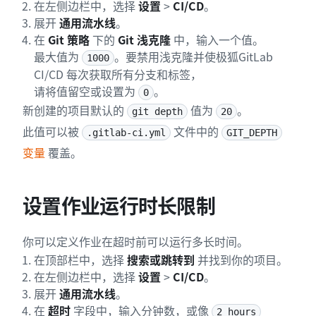
在左侧边栏中，选择
设置
>
CI/CD
。
展开
通用流水线
。
在
Git 策略
下的
Git 浅克隆
中，输入一个值。
最大值为
。要禁用浅克隆并使极狐GitLab
1000
CI/CD 每次获取所有分支和标签，
请将值留空或设置为
。
0
新创建的项目默认的
值为
。
git depth
20
此值可以被
文件中的
.gitlab-ci.yml
GIT_DEPTH
变量
覆盖。
设置作业运行时长限制
你可以定义作业在超时前可以运行多长时间。
在顶部栏中，选择
搜索或跳转到
并找到你的项目。
在左侧边栏中，选择
设置
>
CI/CD
。
展开
通用流水线
。
在
超时
字段中，输入分钟数，或像
2 hours