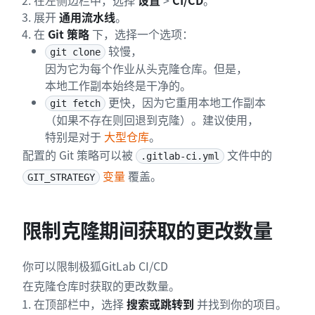
在左侧边栏中，选择
设置
>
CI/CD
。
展开
通用流水线
。
在
Git 策略
下，选择一个选项：
较慢，
git clone
因为它为每个作业从头克隆仓库。但是，
本地工作副本始终是干净的。
更快，因为它重用本地工作副本
git fetch
（如果不存在则回退到克隆）。建议使用，
特别是对于
大型仓库
。
配置的 Git 策略可以被
文件中的
.gitlab-ci.yml
变量
覆盖。
GIT_STRATEGY
限制克隆期间获取的更改数量
你可以限制极狐GitLab CI/CD
在克隆仓库时获取的更改数量。
在顶部栏中，选择
搜索或跳转到
并找到你的项目。