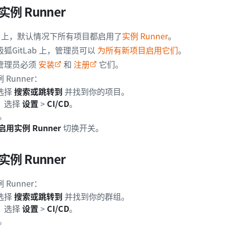
例 Runner
.com 上，默认情况下所有项目都启用了
实例 Runner
。
狐GitLab 上，管理员可以
为所有新项目启用它们
。
管理员必须
安装
和
注册
它们。
Runner：
选择
搜索或跳转到
并找到你的项目。
，选择
设置
>
CI/CD
。
。
用实例 Runner
切换开关。
例 Runner
Runner：
选择
搜索或跳转到
并找到你的群组。
，选择
设置
>
CI/CD
。
。