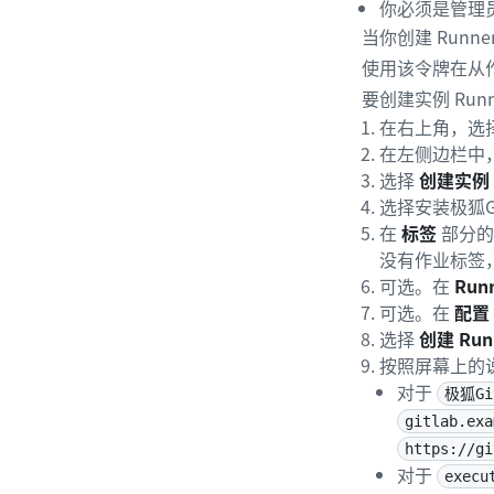
你必须是管理
当你创建 Runn
使用该令牌在从作
要创建实例 Runn
在右上角，选
在左侧边栏中
选择
创建实例 
选择安装极狐Gi
在
标签
部分
没有作业标签
可选。在
Run
可选。在
配置
选择
创建 Run
按照屏幕上的说
对于
极狐Gi
gitlab.exa
https://gi
对于
execu