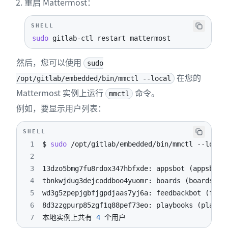
重启 Mattermost：
SHELL
sudo
 gitlab-ctl restart mattermost
然后，您可以使用
sudo
在您的
/opt/gitlab/embedded/bin/mmctl --local
Mattermost 实例上运行
命令。
mmctl
例如，要显示用户列表：
SHELL
1
$ 
sudo
 /opt/gitlab/embedded/bin/mmctl 
--local
2
3
13dzo5bmg7fu8rdox347hbfxde: appsbot 
(
appsbot@
4
tbnkwjdug3dejcoddboo4yuomr: boards 
(
boards@lo
5
wd3g5zpepjgbfjgpdjaas7yj6a: feedbackbot 
(
feed
6
8d3zzgpurp85zgf1q88pef73eo: playbooks 
(
playbo
7
本地实例上共有 
4
 个用户