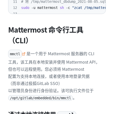
11
# 将 /tmp/mattermost_dbdump_2021-08-05.sq
12
sudo
-u
 mattermost 
sh
-c
"zcat /tmp/mattermos
13
14
# 恢复数据目录和 config.json
15
# 将 /tmp/mattermost_data_2021-08-09.gz 
Mattermost 命令行工具
16
sudo
tar
-xzvf
 /tmp/mattermost_data_2021-08-0
（CLI）
17
18
# 如有必要，修复权限
19
sudo
chown
-R
是一个用于 Mattermost 服务器的 CLI
mmctl
20
sudo
chown
工具，该工具在本地安装并使用 Mattermost API，
21
但也可以远程使用。您必须将 Mattermost
22
# 启动 Mattermost
23
sudo
 gitlab-ctl start mattermost
配置为支持本地连接，或者使用本地登录凭据
（而非通过极狐GitLab SSO）
以管理员身份进行身份验证。该可执行文件位于
。
/opt/gitlab/embedded/bin/mmctl