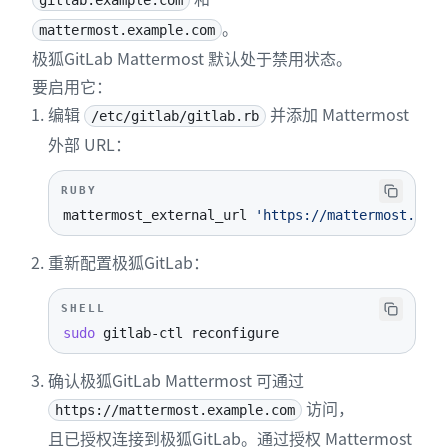
gitlab.example.com
。
mattermost.example.com
极狐GitLab Mattermost 默认处于禁用状态。
要启用它：
编辑
并添加 Mattermost
/etc/gitlab/gitlab.rb
外部 URL：
RUBY
mattermost_external_url 
'https://mattermost.exam
重新配置极狐GitLab：
SHELL
sudo
 gitlab-ctl reconfigure
确认极狐GitLab Mattermost 可通过
访问，
https://mattermost.example.com
且已授权连接到极狐GitLab。通过授权 Mattermost