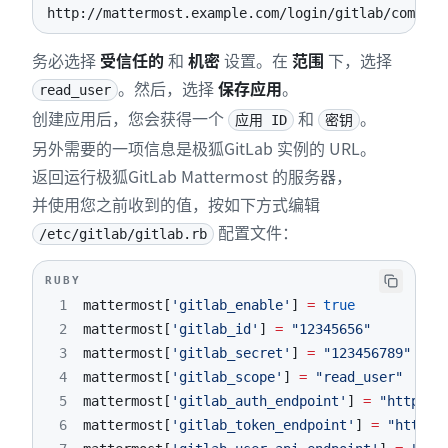
http://mattermost.example.com/login/gitlab/complet
务必选择
受信任的
和
机密
设置。在
范围
下，选择
。然后，选择
保存应用
。
read_user
创建应用后，您会获得一个
和
。
应用 ID
密钥
另外需要的一项信息是极狐GitLab 实例的 URL。
返回运行极狐GitLab Mattermost 的服务器，
并使用您之前收到的值，按如下方式编辑
配置文件：
/etc/gitlab/gitlab.rb
RUBY
1
mattermost
[
'gitlab_enable'
]
=
true
2
mattermost
[
'gitlab_id'
]
=
"12345656"
3
mattermost
[
'gitlab_secret'
]
=
"123456789"
4
mattermost
[
'gitlab_scope'
]
=
"read_user"
5
mattermost
[
'gitlab_auth_endpoint'
]
=
"http://
6
mattermost
[
'gitlab_token_endpoint'
]
=
"http:/