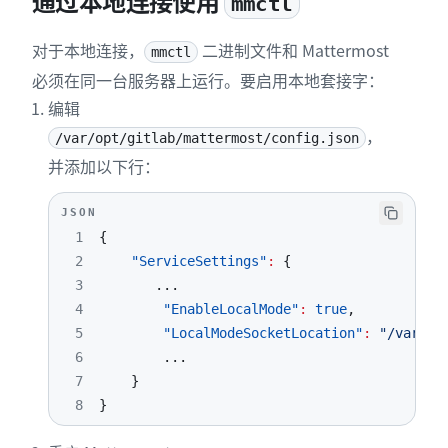
通过本地连接使用
mmctl
对于本地连接，
二进制文件和 Mattermost
mmctl
必须在同一台服务器上运行。要启用本地套接字：
编辑
，
/var/opt/gitlab/mattermost/config.json
并添加以下行：
JSON
1
{
2
"ServiceSettings"
:
{
3
4
"EnableLocalMode"
:
true
,
5
"LocalModeSocketLocation"
:
"/var/tm
6
7
}
8
}