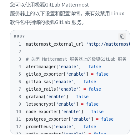
您可以使用极狐GitLab Mattermost
服务器上的以下设置和配置详情，来有效禁用 Linux
软件包中捆绑的极狐GitLab 服务。
RUBY
1
mattermost_external_url 
'http://mattermost.ex
2
3
# 关闭 Mattermost 服务器上的极狐GitLab 服务
4
alertmanager
[
'enable'
]
=
false
5
gitlab_exporter
[
'enable'
]
=
false
6
gitlab_kas
[
'enable'
]
=
false
7
gitlab_rails
[
'enable'
]
=
false
8
grafana
[
'enable'
]
=
false
9
letsencrypt
[
'enable'
]
=
false
10
node_exporter
[
'enable'
]
=
false
11
postgres_exporter
[
'enable'
]
=
false
12
prometheus
[
'enable'
]
=
false
13
redis_exporter
[
'enable'
]
=
false