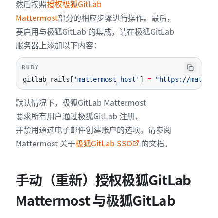
然后按照
授权极狐GitLab
14
redis
[
'enable'
]
=
false
Mattermost
部分的相应步骤进行操作。最后，
要启用与极狐GitLab 的集成，请在极狐GitLab
服务器上添加以下内容：
RUBY
gitlab_rails
[
'mattermost_host'
]
=
"https://matterm
默认情况下，极狐GitLab Mattermost
要求所有用户通过极狐GitLab 注册，
并禁用通过电子邮件创建账户的选项。请参阅
Mattermost 关于
极狐GitLab SSO
的文档。
手动（重新）授权极狐GitLab
Mattermost 与极狐GitLab