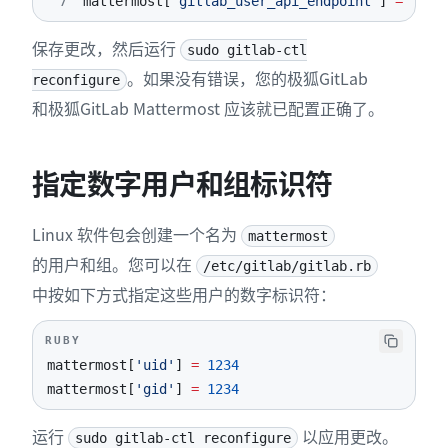
7
mattermost
[
'gitlab_user_api_endpoint'
]
=
"htt
保存更改，然后运行
sudo gitlab-ctl
。如果没有错误，您的极狐GitLab
reconfigure
和极狐GitLab Mattermost 应该就已配置正确了。
指定数字用户和组标识符
Linux 软件包会创建一个名为
mattermost
的用户和组。您可以在
/etc/gitlab/gitlab.rb
中按如下方式指定这些用户的数字标识符：
RUBY
mattermost
[
'uid'
]
=
1234
mattermost
[
'gid'
]
=
1234
运行
以应用更改。
sudo gitlab-ctl reconfigure