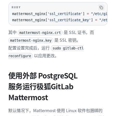
RUBY
mattermost_nginx
[
'ssl_certificate'
]
=
"/etc/gitlab
mattermost_nginx
[
'ssl_certificate_key'
]
=
"/etc/gi
其中
是 SSL 证书，而
mattermost-nginx.crt
是 SSL 密钥。
mattermost-nginx.key
配置设置完成后，运行
sudo gitlab-ctl
以应用更改。
reconfigure
使用外部 PostgreSQL
服务运行极狐GitLab
Mattermost
默认情况下，Mattermost 使用 Linux 软件包捆绑的