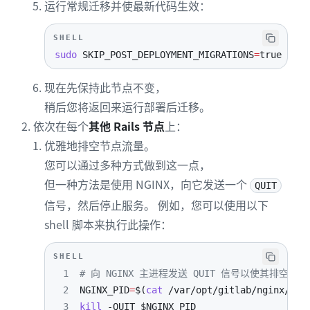
运行常规迁移并使最新代码生效：
SHELL
sudo
SKIP_POST_DEPLOYMENT_MIGRATIONS
=
true gitl
现在先保持此节点不变，
稍后您将返回来运行部署后迁移。
依次在每个
其他 Rails 节点
上：
优雅地排空节点流量。
您可以通过多种方式做到这一点，
但一种方法是使用 NGINX，向它发送一个
QUIT
信号，然后停止服务。 例如，您可以使用以下
shell 脚本来执行此操作：
SHELL
1
# 向 NGINX 主进程发送 QUIT 信号以使其排空并退
2
NGINX_PID
=
$(
cat
 /var/opt/gitlab/nginx/ngi
3
kill
-QUIT
$NGINX_PID