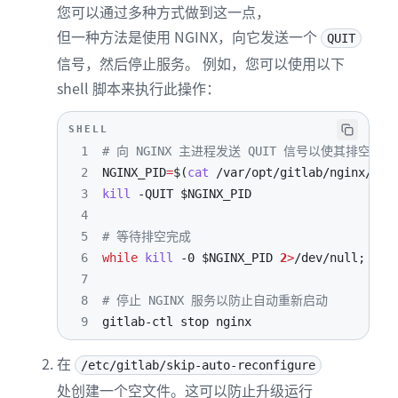
您可以通过多种方式做到这一点，
但一种方法是使用 NGINX，向它发送一个
QUIT
信号，然后停止服务。 例如，您可以使用以下
shell 脚本来执行此操作：
SHELL
1
# 向 NGINX 主进程发送 QUIT 信号以使其排空并退
2
NGINX_PID
=
$(
cat
 /var/opt/gitlab/nginx/ngi
3
kill
-QUIT
$NGINX_PID
4
5
# 等待排空完成
6
while
kill
-0
$NGINX_PID
2
>
/dev/null
;
do
7
8
# 停止 NGINX 服务以防止自动重新启动
9
gitlab-ctl stop nginx
在
/etc/gitlab/skip-auto-reconfigure
处创建一个空文件。这可以防止升级运行