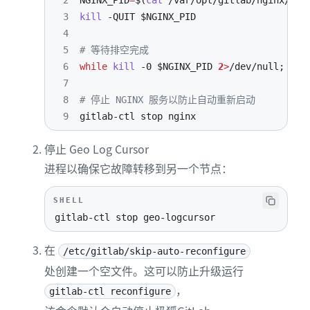
2
NGINX_PID
=
$(
cat
 /var/opt/gitlab/nginx/ngi
3
kill
-QUIT
$NGINX_PID
4
5
# 等待排空完成
6
while
kill
-0
$NGINX_PID
2
>
/dev/null
;
do
7
8
# 停止 NGINX 服务以防止自动重新启动
9
gitlab-ctl stop nginx
停止 Geo Log Cursor
进程以确保它故障转移到另一个节点：
SHELL
gitlab-ctl stop geo-logcursor
在
/etc/gitlab/skip-auto-reconfigure
处创建一个空文件。这可以防止升级运行
，
gitlab-ctl reconfigure