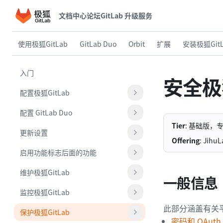
文档中心
论坛
GitLab 升级服务
使用极狐GitLab
GitLab Duo
Orbit
扩展
安装极狐GitL
入门
安全极狐
配置极狐GitLab
配置 GitLab Duo
Tier
: 基础版，
更新设置
Offering
: Jih
启用功能标志后面的功能
维护极狐GitLab
一般信息
监控极狐GitLab
此部分涵盖有关
保护极狐GitLab
密码和 OAut