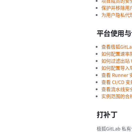
项目成员的安
保护并移除用
为用户隐私代
平台使用与
查看极狐GitL
如何配置速率
如何过滤出站 W
如何配置导入
查看 Runne
查看 CI/CD
查看流水线安全
实例范围的合
打补丁
极狐GitLab