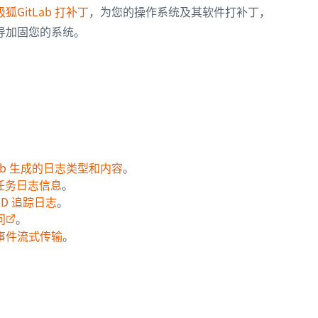
狐GitLab 打补丁
，为您的操作系统及其软件打补丁，
导加固您的系统。
Lab 生成的日志类型和内容
。
r 任务日志信息
。
ID 追踪日志
。
问
。
事件流式传输
。