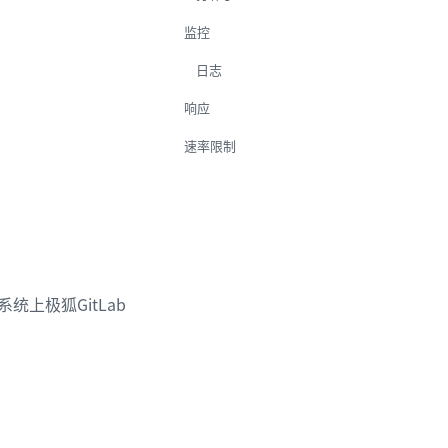
监控
日志
响应
速率限制
统上极狐GitLab