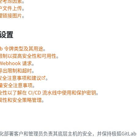
全考虑因素
。
户文件上传
。
理链接图片
。
设置
ab 令牌类型及其用途
。
限制以提高安全性和可用性
。
ebhook 请求
。
导出限制和超时
。
r 安全注意事项和建议
。
 变量安全注意事项
。
性以了解在 CI/CD 流水线中使用和保护密钥
。
规性和安全策略管理
。
 私有化部署客户和管理员负责其底层主机的安全，并保持极狐GitLa