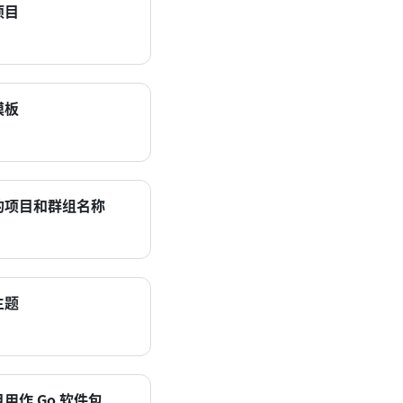
项目
模板
的项目和群组名称
主题
用作 Go 软件包